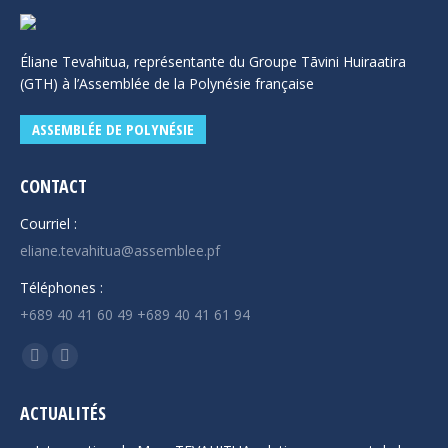
Éliane Tevahitua, représentante du Groupe Tāvini Huiraatira
(GTH) à l’Assemblée de la Polynésie française
ASSEMBLÉE DE POLYNÉSIE
CONTACT
Courriel :
eliane.tevahitua@assemblee.pf
Téléphones :
+689 40 41 60 49 +689 40 41 61 94
Trouvez nous sur :
La
La
page
page
ACTUALITÉS
Facebook
YouTube
s'ouvre
s'ouvre