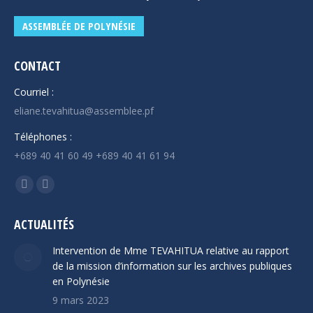
ASSEMBLÉE DE POLYNÉSIE
CONTACT
Courriel :
eliane.tevahitua@assemblee.pf
Téléphones :
+689 40 41 60 49 +689 40 41 61 94
Trouvez nous sur :
La
La
page
page
ACTUALITÉS
Facebook
YouTube
s'ouvre
s'ouvre
Intervention de Mme TEVAHITUA relative au rapport
dans
dans
de la mission d’information sur les archives publiques
en Polynésie
une
une
9 mars 2023
nouvelle
nouvelle