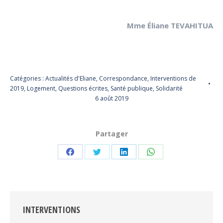
Mme Éliane TEVAHITUA
Catégories :
Actualités d'Eliane
,
Correspondance
,
Interventions de
2019
,
Logement
,
Questions écrites
,
Santé publique
,
Solidarité
6 août 2019
Partager
Partager
Partager
Partager
Partager
sur
sur
sur
sur
Facebook
Twitter
LinkedIn
WhatsApp
INTERVENTIONS