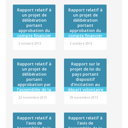
de coopération
de la Polynésie
2013-2018 entre la
française (budget
Rapport relatif à
Rapport relatif à
Polynésie
général), du
un projet de
un projet de
française et
Centre de
délibération
délibération
l’Agence nationale
transfusion
portant
portant
de sécurité du
sanguine (budget
approbation du
approbation du
médicament et
annexe), du
compte financier
compte financier
des produits de
Service d’aide
de l’exercice 2012
de l’institut de
santé
médicale urgente
3 octobre 2013
3 octobre 2013
du Conservatoire
formation
(budget annexe),
artistique de
maritime – pêche
de l’Incinérateur
Polynésie
et commerce pour
de Nivee (budget
française et
l’exercice 2012 et
Rapport relatif à
annexe), de l’Hôtel
Rapport sur le
affectation de son
affectation de son
un projet de
projet de loi du
des familles
résultat
résultat
délibération
(budget annexe),
pays portant
portant
de l’Ecole de
dispositif
approbation par
sages-femmes
d’incitation au
l’assemblée de la
départ volontaire
(budget annexe)
Polynésie
et du
des
22 novembre 2013
29 novembre 2013
française de la
Département de
fonctionnaires
convention
des catégories C
psychiatrie
Etat/Polynésie
(budget annexe),
et D de la
française relative
et affectation des
Polynésie
Rapport relatif à
Rapport relatif à
au Régiment du
résultats de
française
l’avis de
l’avis de
service militaire
chacun de ces