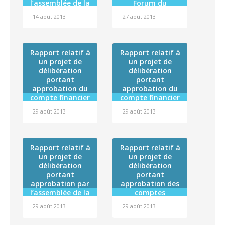
l’assemblée de la
Forum du
Polynésie
Pacifique à une
14 août 2013
27 août 2013
française de la
action concertée
convention
en faveur des îles
particulière 2013
menacées par la
entre la Polynésie
montée des eaux
Rapport relatif à
Rapport relatif à
française et
un projet de
un projet de
l’Autorité de
délibération
délibération
Sûreté Nucléaire
portant
portant
approbation du
approbation du
compte financier
compte financier
de l’exercice 2012
de l’exercice 2012
29 août 2013
29 août 2013
de l’établissement
de l’établissement
public
public
administratif
administratif
dénommé
dénommé « Fare
Rapport relatif à
Rapport relatif à
« Centre de
Tama Hau » et
un projet de
un projet de
formation
affectation de son
délibération
délibération
professionnelle
résultat
portant
portant
des adultes –
approbation par
approbation des
CFPA » et
l’assemblée de la
comptes
affectation de son
Polynésie
administratifs de
résultat
29 août 2013
29 août 2013
française de la
l’exercice 2012 du
convention cadre
Centre hospitalier