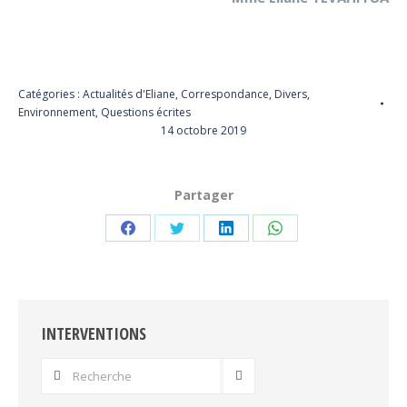
Catégories :
Actualités d'Eliane
,
Correspondance
,
Divers
,
Environnement
,
Questions écrites
14 octobre 2019
Partager
Partager
Partager
Partager
Partager
sur
sur
sur
sur
Facebook
Twitter
LinkedIn
WhatsApp
INTERVENTIONS