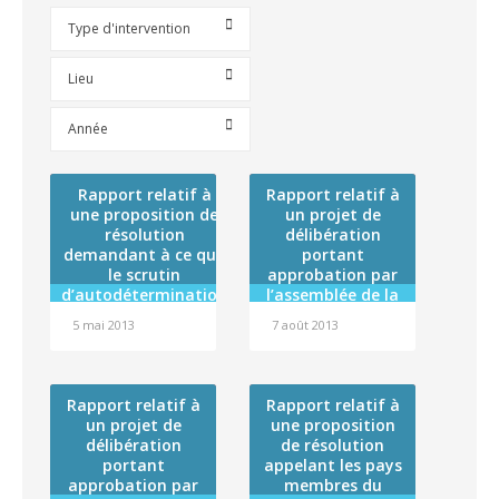
Type d'intervention
Lieu
Année
Rapport relatif à
Rapport relatif à
une proposition de
un projet de
résolution
délibération
demandant à ce que
portant
le scrutin
approbation par
d’autodétermination
l’assemblée de la
prévu à l’article 53 de
Polynésie
5 mai 2013
7 août 2013
la Constitution soit
française de la
mis en oeuvre
convention cadre
de coopération
établie entre la
Rapport relatif à
Rapport relatif à
Polynésie
un projet de
une proposition
française et
délibération
de résolution
l’Agence de la
portant
appelant les pays
biomédecine
approbation par
membres du