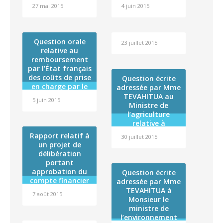
à l’utilisation de
à la convention
2015,2016 et 2017
27 mai 2015
4 juin 2015
pesticides
d’application n°
destinée au
30-09 du 16
régime de
janvier 2009,
solidarité
prolongeant le
Question orale
territorial de la
23 juillet 2015
délai de
relative au
Polynésie
réalisation de
remboursement
française (RST)
l’opération «
par l’État français
Extension —
des coûts de prise
Question écrite
réhabilitation du
en charge par le
adressée par Mme
service de longs
régime
TEVAHITUA au
séjours de
5 juin 2015
d’assurance
Ministre de
l’hôpital de
maladie de 21
l’agriculture
TARAVAO » dans
pathologies
relative à
le cadre du volet «
considérées
l’importation de
Rapport relatif à
santé » du
30 juillet 2015
comme radio-
miel frelaté
un projet de
contrat de
induites
délibération
État/Polynésie
portant
française 2008-
approbation du
2014
Question écrite
compte financier
adressée par Mme
de l’exercice 2014
TEVAHITUA à
7 août 2015
de l »Institut
Monsieur le
Louis Malardé et
ministre de
affectation de son
l’environnement