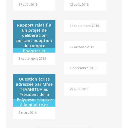
résultat
relatif à la
17 août 2015
12 août 2015
préservation du
Tiare Apetahi
Rapport relatif à
14 septembre 2015
un projet de
délibération
portant adoption
du compte
27 octobre 2015
financier et
affectation du
3 septembre 2015
résultat de
l’exercice 2014 de
1 décembre 2015
l’établissement
public
Question écrite
administratif
adressée par Mme
dénommé « Fare
TEVAHITUA au
29 avril 2016
Tama Hau »
Président de la
Polynésie relative
à la qualité et
sécurité des
9 mars 2016
produits
alimentaires et
agro-alimentaires