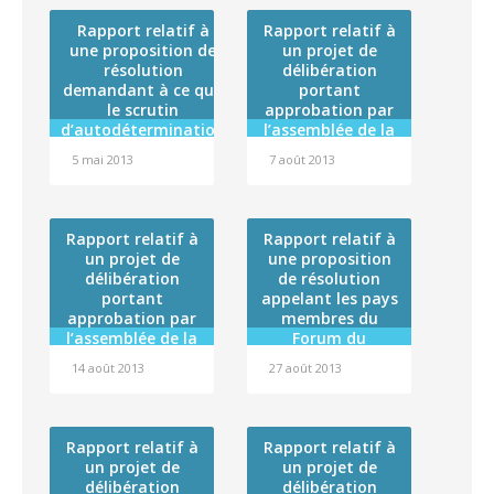
Rapport relatif à
Rapport relatif à
une proposition de
un projet de
résolution
délibération
demandant à ce que
portant
le scrutin
approbation par
d’autodétermination
l’assemblée de la
prévu à l’article 53 de
Polynésie
5 mai 2013
7 août 2013
la Constitution soit
française de la
mis en oeuvre
convention cadre
de coopération
établie entre la
Rapport relatif à
Rapport relatif à
Polynésie
un projet de
une proposition
française et
délibération
de résolution
l’Agence de la
portant
appelant les pays
biomédecine
approbation par
membres du
l’assemblée de la
Forum du
Polynésie
Pacifique à une
14 août 2013
27 août 2013
française de la
action concertée
convention
en faveur des îles
particulière 2013
menacées par la
entre la Polynésie
montée des eaux
Rapport relatif à
Rapport relatif à
française et
un projet de
un projet de
l’Autorité de
délibération
délibération