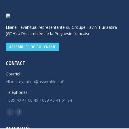
Éliane Tevahitua, représentante du Groupe Tāvini Huiraatira
(GTH) à l’Assemblée de la Polynésie française
ASSEMBLÉE DE POLYNÉSIE
CONTACT
Courriel :
eliane.tevahitua@assemblee.pf
Téléphones :
+689 40 41 60 49 +689 40 41 61 94
Trouvez nous sur :
La
La
page
page
ACTUALITÉS