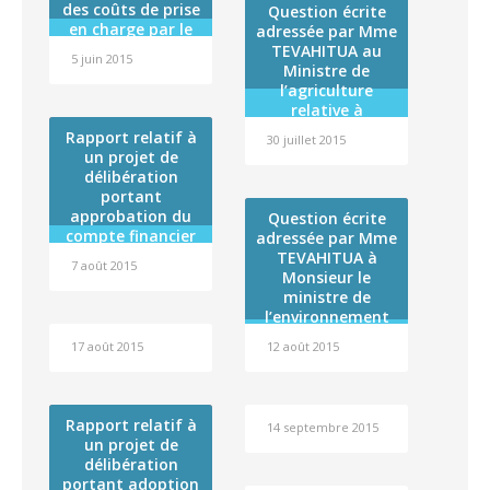
des coûts de prise
Question écrite
réhabilitation du
en charge par le
adressée par Mme
service de longs
régime
TEVAHITUA au
séjours de
5 juin 2015
d’assurance
Ministre de
l’hôpital de
maladie de 21
l’agriculture
TARAVAO » dans
pathologies
relative à
le cadre du volet «
considérées
l’importation de
Rapport relatif à
santé » du
30 juillet 2015
comme radio-
miel frelaté
un projet de
contrat de
induites
délibération
État/Polynésie
portant
française 2008-
approbation du
2014
Question écrite
compte financier
adressée par Mme
de l’exercice 2014
TEVAHITUA à
7 août 2015
de l »Institut
Monsieur le
Louis Malardé et
ministre de
affectation de son
l’environnement
résultat
relatif à la
17 août 2015
12 août 2015
préservation du
Tiare Apetahi
Rapport relatif à
14 septembre 2015
un projet de
délibération
portant adoption