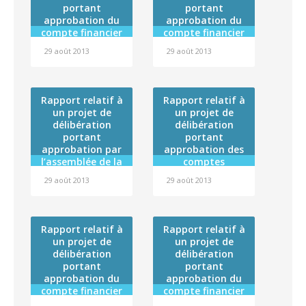
Sûreté Nucléaire
portant
portant
approbation du
approbation du
compte financier
compte financier
de l’exercice 2012
de l’exercice 2012
29 août 2013
29 août 2013
de l’établissement
de l’établissement
public
public
administratif
administratif
dénommé
dénommé « Fare
Rapport relatif à
Rapport relatif à
« Centre de
Tama Hau » et
un projet de
un projet de
formation
affectation de son
délibération
délibération
professionnelle
résultat
portant
portant
des adultes –
approbation par
approbation des
CFPA » et
l’assemblée de la
comptes
affectation de son
Polynésie
administratifs de
résultat
29 août 2013
29 août 2013
française de la
l’exercice 2012 du
convention cadre
Centre hospitalier
de coopération
de la Polynésie
2013-2018 entre la
française (budget
Rapport relatif à
Rapport relatif à
Polynésie
général), du
un projet de
un projet de
française et
Centre de
délibération
délibération
l’Agence nationale
transfusion
portant
portant
de sécurité du
sanguine (budget
approbation du
approbation du
médicament et
annexe), du
compte financier
compte financier
des produits de
Service d’aide
de l’exercice 2012
de l’institut de