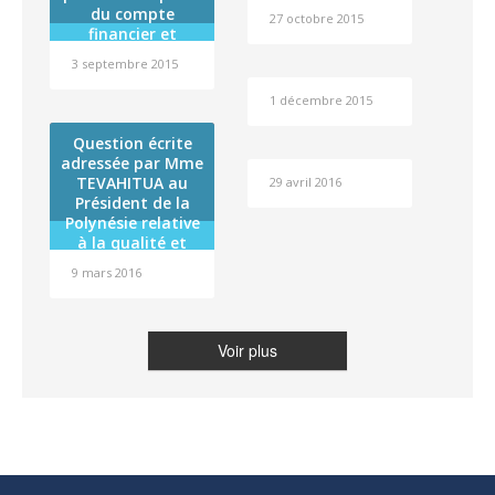
du compte
27 octobre 2015
financier et
affectation du
3 septembre 2015
résultat de
l’exercice 2014 de
1 décembre 2015
l’établissement
public
Question écrite
administratif
adressée par Mme
dénommé « Fare
TEVAHITUA au
29 avril 2016
Tama Hau »
Président de la
Polynésie relative
à la qualité et
sécurité des
9 mars 2016
produits
alimentaires et
agro-alimentaires
importés
Voir plus