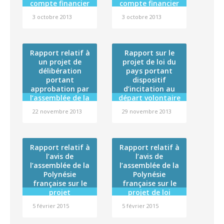
compte financier
compte financier
des produits de
Service d’aide
de l’exercice 2012
de l’institut de
santé
médicale urgente
3 octobre 2013
3 octobre 2013
du Conservatoire
formation
(budget annexe),
artistique de
maritime – pêche
de l’Incinérateur
Polynésie
et commerce pour
de Nivee (budget
française et
l’exercice 2012 et
Rapport relatif à
annexe), de l’Hôtel
Rapport sur le
affectation de son
affectation de son
un projet de
projet de loi du
des familles
résultat
résultat
délibération
(budget annexe),
pays portant
portant
de l’Ecole de
dispositif
approbation par
sages-femmes
d’incitation au
l’assemblée de la
départ volontaire
(budget annexe)
Polynésie
et du
des
22 novembre 2013
29 novembre 2013
française de la
Département de
fonctionnaires
convention
des catégories C
psychiatrie
Etat/Polynésie
(budget annexe),
et D de la
française relative
et affectation des
Polynésie
Rapport relatif à
Rapport relatif à
au Régiment du
résultats de
française
l’avis de
l’avis de
service militaire
chacun de ces
l’assemblée de la
l’assemblée de la
adapté en
budgets
Polynésie
Polynésie
Polynésie
française sur le
française sur le
française
projet
projet de loi
d’ordonnance
autorisant
5 février 2015
5 février 2015
portant extension
l’approbation de
et adaptation
l’accord entre le