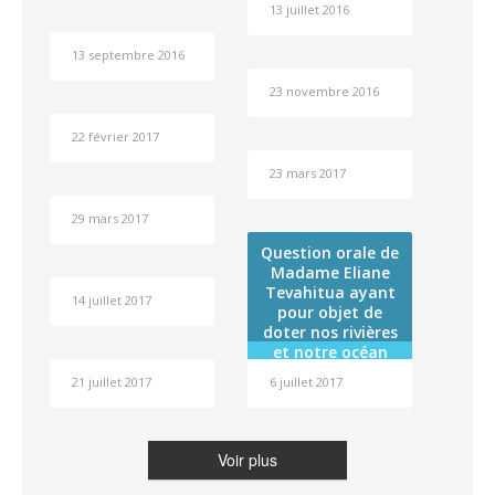
13 juillet 2016
RST fixées par la
loi du pays n°
13 septembre 2016
2015-3 du 25
février 2015
23 novembre 2016
22 février 2017
23 mars 2017
29 mars 2017
Question orale de
Madame Eliane
Tevahitua ayant
14 juillet 2017
pour objet de
doter nos rivières
et notre océan
d’une
21 juillet 2017
6 juillet 2017
personnalité
légale
Voir plus