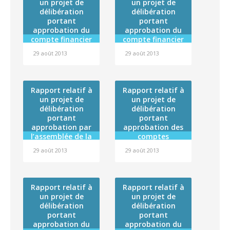
un projet de
un projet de
l’Autorité de
délibération
délibération
Sûreté Nucléaire
portant
portant
approbation du
approbation du
compte financier
compte financier
de l’exercice 2012
de l’exercice 2012
29 août 2013
29 août 2013
de l’établissement
de l’établissement
public
public
administratif
administratif
dénommé
dénommé « Fare
Rapport relatif à
Rapport relatif à
« Centre de
Tama Hau » et
un projet de
un projet de
formation
affectation de son
délibération
délibération
professionnelle
résultat
portant
portant
des adultes –
approbation par
approbation des
CFPA » et
l’assemblée de la
comptes
affectation de son
Polynésie
administratifs de
résultat
29 août 2013
29 août 2013
française de la
l’exercice 2012 du
convention cadre
Centre hospitalier
de coopération
de la Polynésie
2013-2018 entre la
française (budget
Rapport relatif à
Rapport relatif à
Polynésie
général), du
un projet de
un projet de
française et
Centre de
délibération
délibération
l’Agence nationale
transfusion
portant
portant
de sécurité du
sanguine (budget
approbation du
approbation du
médicament et
annexe), du