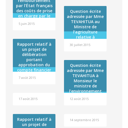
remboursement
française (RST)
l’opération «
par l’État français
Extension —
des coûts de prise
Question écrite
réhabilitation du
en charge par le
adressée par Mme
service de longs
régime
TEVAHITUA au
séjours de
5 juin 2015
d’assurance
Ministre de
l’hôpital de
maladie de 21
l’agriculture
TARAVAO » dans
pathologies
relative à
le cadre du volet «
considérées
l’importation de
Rapport relatif à
santé » du
30 juillet 2015
comme radio-
miel frelaté
un projet de
contrat de
induites
délibération
État/Polynésie
portant
française 2008-
approbation du
2014
Question écrite
compte financier
adressée par Mme
de l’exercice 2014
TEVAHITUA à
7 août 2015
de l »Institut
Monsieur le
Louis Malardé et
ministre de
affectation de son
l’environnement
résultat
relatif à la
17 août 2015
12 août 2015
préservation du
Tiare Apetahi
Rapport relatif à
14 septembre 2015
un projet de