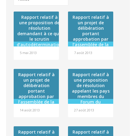
Rapport relatif à
Rapport relatif à
une proposition de
un projet de
résolution
délibération
demandant à ce que
portant
le scrutin
approbation par
d’autodétermination
l’assemblée de la
prévu à l’article 53 de
Polynésie
5 mai 2013
7 août 2013
la Constitution soit
française de la
mis en oeuvre
convention cadre
de coopération
établie entre la
Rapport relatif à
Rapport relatif à
Polynésie
un projet de
une proposition
française et
délibération
de résolution
l’Agence de la
portant
appelant les pays
biomédecine
approbation par
membres du
l’assemblée de la
Forum du
Polynésie
Pacifique à une
14 août 2013
27 août 2013
française de la
action concertée
convention
en faveur des îles
particulière 2013
menacées par la
entre la Polynésie
montée des eaux
Rapport relatif à
Rapport relatif à
française et