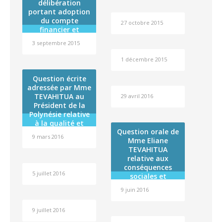
délibération
portant adoption
du compte
27 octobre 2015
financier et
affectation du
3 septembre 2015
résultat de
l’exercice 2014 de
1 décembre 2015
l’établissement
public
Question écrite
administratif
adressée par Mme
dénommé « Fare
TEVAHITUA au
29 avril 2016
Tama Hau »
Président de la
Polynésie relative
à la qualité et
Question orale de
sécurité des
9 mars 2016
Mme Eliane
produits
TEVAHITUA
alimentaires et
relative aux
agro-alimentaires
conséquences
importés
5 juillet 2016
sociales et
sanitaires
9 juin 2016
désastreuses des
nouvelles
9 juillet 2016
conditions
d’admission au