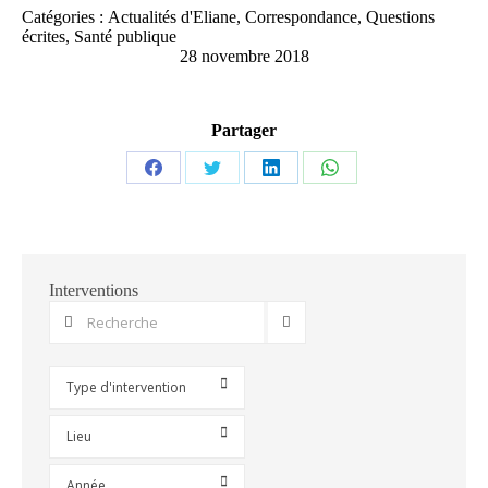
Catégories :
Actualités d'Eliane
,
Correspondance
,
Questions
écrites
,
Santé publique
28 novembre 2018
Partager
Partager
Partager
Partager
Partager
sur
sur
sur
sur
Facebook
Twitter
LinkedIn
WhatsApp
Interventions
Type d'intervention
Lieu
Année