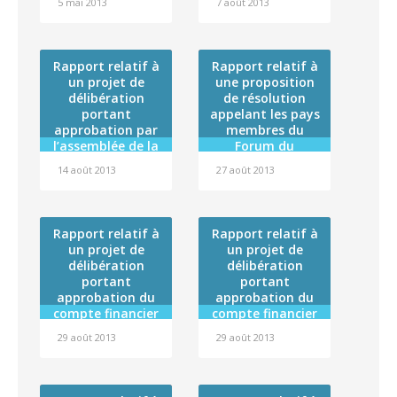
5 mai 2013
7 août 2013
la Constitution soit
française de la
mis en oeuvre
convention cadre
de coopération
établie entre la
Rapport relatif à
Rapport relatif à
Polynésie
un projet de
une proposition
française et
délibération
de résolution
l’Agence de la
portant
appelant les pays
biomédecine
approbation par
membres du
l’assemblée de la
Forum du
Polynésie
Pacifique à une
14 août 2013
27 août 2013
française de la
action concertée
convention
en faveur des îles
particulière 2013
menacées par la
entre la Polynésie
montée des eaux
Rapport relatif à
Rapport relatif à
française et
un projet de
un projet de
l’Autorité de
délibération
délibération
Sûreté Nucléaire
portant
portant
approbation du
approbation du
compte financier
compte financier
de l’exercice 2012
de l’exercice 2012
29 août 2013
29 août 2013
de l’établissement
de l’établissement
public
public
administratif
administratif
dénommé
dénommé « Fare