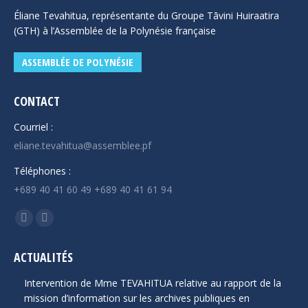
Éliane Tevahitua, représentante du Groupe Tāvini Huiraatira
(GTH) à l’Assemblée de la Polynésie française
ASSEMBLÉE DE POLYNÉSIE
CONTACT
Courriel :
eliane.tevahitua@assemblee.pf
Téléphones :
+689 40 41 60 49 +689 40 41 61 94
Trouvez nous sur :
La
La
page
page
ACTUALITÉS
Facebook
YouTube
s'ouvre
s'ouvre
Intervention de Mme TEVAHITUA relative au rapport de la
dans
dans
mission d’information sur les archives publiques en