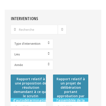
sur
sur
sur
sur
Facebook
Twitter
LinkedIn
WhatsApp
INTERVENTIONS
Type d'intervention
Lieu
Année
Rapport relatif à
Rapport relatif à
une proposition de
un projet de
résolution
délibération
demandant à ce que
portant
le scrutin
approbation par
d’autodétermination
l’assemblée de la
prévu à l’article 53 de
Polynésie