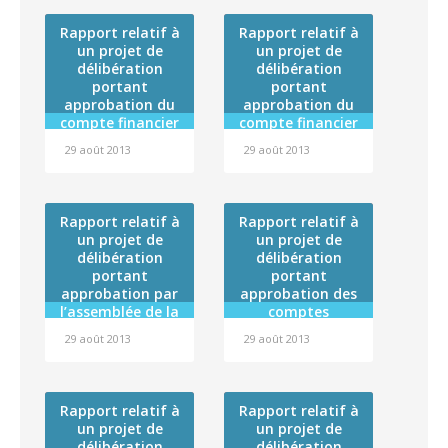
particulière 2013
menacées par la
entre la Polynésie
montée des eaux
Rapport relatif à
Rapport relatif à
française et
un projet de
un projet de
l’Autorité de
délibération
délibération
Sûreté Nucléaire
portant
portant
approbation du
approbation du
compte financier
compte financier
de l’exercice 2012
de l’exercice 2012
29 août 2013
29 août 2013
de l’établissement
de l’établissement
public
public
administratif
administratif
dénommé
dénommé « Fare
Rapport relatif à
Rapport relatif à
« Centre de
Tama Hau » et
un projet de
un projet de
formation
affectation de son
délibération
délibération
professionnelle
résultat
portant
portant
des adultes –
approbation par
approbation des
CFPA » et
l’assemblée de la
comptes
affectation de son
Polynésie
administratifs de
résultat
29 août 2013
29 août 2013
française de la
l’exercice 2012 du
convention cadre
Centre hospitalier
de coopération
de la Polynésie
2013-2018 entre la
française (budget
Rapport relatif à
Rapport relatif à
Polynésie
général), du
un projet de
un projet de
française et
Centre de
délibération
délibération