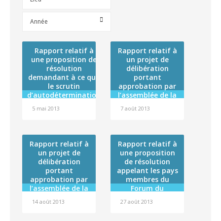
Année
Rapport relatif à
Rapport relatif à
une proposition de
un projet de
résolution
délibération
demandant à ce que
portant
le scrutin
approbation par
d’autodétermination
l’assemblée de la
prévu à l’article 53 de
Polynésie
5 mai 2013
7 août 2013
la Constitution soit
française de la
mis en oeuvre
convention cadre
de coopération
établie entre la
Rapport relatif à
Rapport relatif à
Polynésie
un projet de
une proposition
française et
délibération
de résolution
l’Agence de la
portant
appelant les pays
biomédecine
approbation par
membres du
l’assemblée de la
Forum du
Polynésie
Pacifique à une
14 août 2013
27 août 2013
française de la
action concertée
convention
en faveur des îles