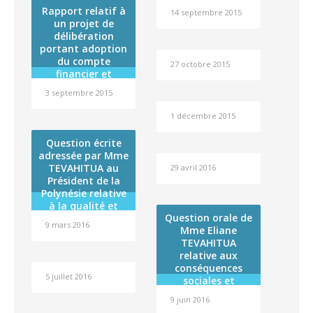
Rapport relatif à
14 septembre 2015
un projet de
délibération
portant adoption
du compte
27 octobre 2015
financier et
affectation du
3 septembre 2015
résultat de
l’exercice 2014 de
1 décembre 2015
l’établissement
public
Question écrite
administratif
adressée par Mme
dénommé « Fare
TEVAHITUA au
29 avril 2016
Tama Hau »
Président de la
Polynésie relative
à la qualité et
Question orale de
sécurité des
9 mars 2016
Mme Eliane
produits
TEVAHITUA
alimentaires et
relative aux
agro-alimentaires
conséquences
importés
5 juillet 2016
sociales et
sanitaires
9 juin 2016
désastreuses des