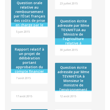
prolongeant le
Question orale
territorial de la
23 juillet 2015
délai de
relative au
Polynésie
réalisation de
remboursement
française (RST)
l’opération «
par l’État français
Extension —
des coûts de prise
Question écrite
réhabilitation du
en charge par le
adressée par Mme
service de longs
régime
TEVAHITUA au
séjours de
5 juin 2015
d’assurance
Ministre de
l’hôpital de
maladie de 21
l’agriculture
TARAVAO » dans
pathologies
relative à
le cadre du volet «
considérées
l’importation de
Rapport relatif à
santé » du
30 juillet 2015
comme radio-
miel frelaté
un projet de
contrat de
induites
délibération
État/Polynésie
portant
française 2008-
approbation du
2014
Question écrite
compte financier
adressée par Mme
de l’exercice 2014
TEVAHITUA à
7 août 2015
de l »Institut
Monsieur le
Louis Malardé et
ministre de
affectation de son
l’environnement
résultat
relatif à la
17 août 2015
12 août 2015
préservation du
Tiare Apetahi