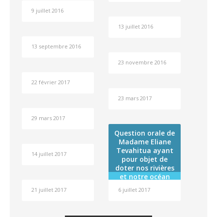
nouvelles
9 juillet 2016
conditions
d’admission au
13 juillet 2016
RST fixées par la
loi du pays n°
13 septembre 2016
2015-3 du 25
février 2015
23 novembre 2016
22 février 2017
23 mars 2017
29 mars 2017
Question orale de
Madame Eliane
Tevahitua ayant
14 juillet 2017
pour objet de
doter nos rivières
et notre océan
d’une
21 juillet 2017
6 juillet 2017
personnalité
légale