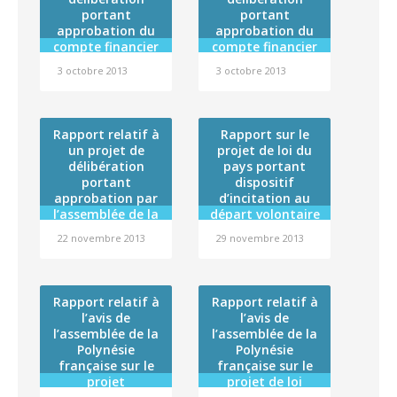
l’Agence nationale
transfusion
portant
portant
de sécurité du
sanguine (budget
approbation du
approbation du
médicament et
annexe), du
compte financier
compte financier
des produits de
Service d’aide
de l’exercice 2012
de l’institut de
santé
médicale urgente
3 octobre 2013
3 octobre 2013
du Conservatoire
formation
(budget annexe),
artistique de
maritime – pêche
de l’Incinérateur
Polynésie
et commerce pour
de Nivee (budget
française et
l’exercice 2012 et
Rapport relatif à
annexe), de l’Hôtel
Rapport sur le
affectation de son
affectation de son
un projet de
projet de loi du
des familles
résultat
résultat
délibération
(budget annexe),
pays portant
portant
de l’Ecole de
dispositif
approbation par
sages-femmes
d’incitation au
l’assemblée de la
départ volontaire
(budget annexe)
Polynésie
et du
des
22 novembre 2013
29 novembre 2013
française de la
Département de
fonctionnaires
convention
des catégories C
psychiatrie
Etat/Polynésie
(budget annexe),
et D de la
française relative
et affectation des
Polynésie
Rapport relatif à
Rapport relatif à
au Régiment du
résultats de
française
l’avis de
l’avis de
service militaire
chacun de ces
l’assemblée de la
l’assemblée de la
adapté en
budgets
Polynésie
Polynésie
Polynésie
française sur le
française sur le
française
projet
projet de loi