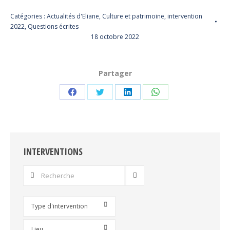
Catégories :
Actualités d'Eliane
,
Culture et patrimoine
,
intervention
2022
,
Questions écrites
18 octobre 2022
Partager
Partager
Partager
Partager
Partager
sur
sur
sur
sur
Facebook
Twitter
LinkedIn
WhatsApp
INTERVENTIONS
Type d'intervention
Lieu