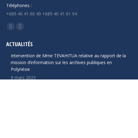
Téléphones :
+689 40 41 60 49 +689 40 41 61 94
Trouvez nous sur :
La
La
page
page
ACTUALITÉS
Facebook
YouTube
s'ouvre
s'ouvre
Intervention de Mme TEVAHITUA relative au rapport de la
dans
dans
mission d’information sur les archives publiques en
Polynésie
une
une
9 mars 2023
nouvelle
nouvelle
fenêtre
fenêtre
Question écrite de Mme TEVAHITUA relative à la prise en
charge et aux mesures de prévention des infections au VIH
16 janvier 2023