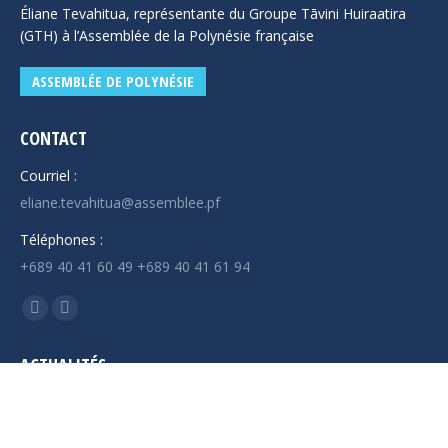
Éliane Tevahitua, représentante du Groupe Tāvini Huiraatira
(GTH) à l’Assemblée de la Polynésie française
ASSEMBLÉE DE POLYNÉSIE
CONTACT
Courriel :
eliane.tevahitua@assemblee.pf
Téléphones :
+689 40 41 60 49 +689 40 41 61 94
Trouvez nous sur :
La
La
page
page
ACTUALITÉS
Facebook
YouTube
s'ouvre
s'ouvre
Intervention de Mme TEVAHITUA relative au rapport de la
dans
dans
mission d’information sur les archives publiques en
Polynésie