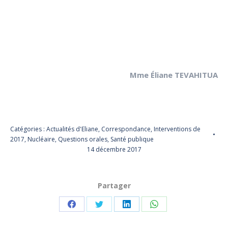
Mme Éliane TEVAHITUA
Catégories :
Actualités d'Eliane
,
Correspondance
,
Interventions de
2017
,
Nucléaire
,
Questions orales
,
Santé publique
14 décembre 2017
Partager
Partager
Partager
Partager
Partager
sur
sur
sur
sur