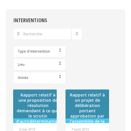
Facebook
Twitter
LinkedIn
WhatsApp
INTERVENTIONS
Type d'intervention
Lieu
Année
Rapport relatif à
Rapport relatif à
une proposition de
un projet de
résolution
délibération
demandant à ce que
portant
le scrutin
approbation par
d’autodétermination
l’assemblée de la
prévu à l’article 53 de
Polynésie
5 mai 2013
7 août 2013