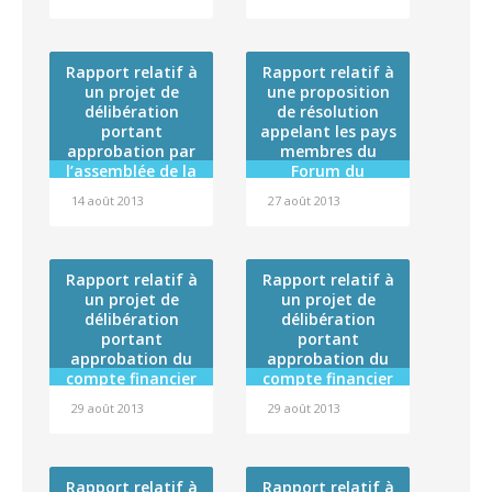
la Constitution soit
française de la
mis en oeuvre
convention cadre
de coopération
établie entre la
Rapport relatif à
Rapport relatif à
Polynésie
un projet de
une proposition
française et
délibération
de résolution
l’Agence de la
portant
appelant les pays
biomédecine
approbation par
membres du
l’assemblée de la
Forum du
Polynésie
Pacifique à une
14 août 2013
27 août 2013
française de la
action concertée
convention
en faveur des îles
particulière 2013
menacées par la
entre la Polynésie
montée des eaux
Rapport relatif à
Rapport relatif à
française et
un projet de
un projet de
l’Autorité de
délibération
délibération
Sûreté Nucléaire
portant
portant
approbation du
approbation du
compte financier
compte financier
de l’exercice 2012
de l’exercice 2012
29 août 2013
29 août 2013
de l’établissement
de l’établissement
public
public
administratif
administratif
dénommé
dénommé « Fare
Rapport relatif à
Rapport relatif à