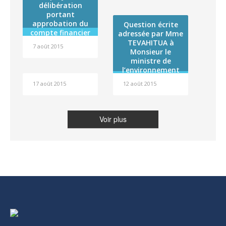
induites
délibération
État/Polynésie
portant
française 2008-
approbation du
2014
Question écrite
compte financier
adressée par Mme
de l’exercice 2014
TEVAHITUA à
7 août 2015
de l »Institut
Monsieur le
Louis Malardé et
ministre de
affectation de son
l’environnement
résultat
relatif à la
17 août 2015
12 août 2015
préservation du
Tiare Apetahi
Voir plus