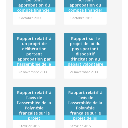
de sécurité du
sanguine (budget
approbation du
approbation du
médicament et
annexe), du
compte financier
compte financier
des produits de
Service d’aide
de l’exercice 2012
de l’institut de
santé
médicale urgente
3 octobre 2013
3 octobre 2013
du Conservatoire
formation
(budget annexe),
artistique de
maritime – pêche
de l’Incinérateur
Polynésie
et commerce pour
de Nivee (budget
française et
l’exercice 2012 et
Rapport relatif à
annexe), de l’Hôtel
Rapport sur le
affectation de son
affectation de son
un projet de
projet de loi du
des familles
résultat
résultat
délibération
(budget annexe),
pays portant
portant
de l’Ecole de
dispositif
approbation par
sages-femmes
d’incitation au
l’assemblée de la
départ volontaire
(budget annexe)
Polynésie
et du
des
22 novembre 2013
29 novembre 2013
française de la
Département de
fonctionnaires
convention
des catégories C
psychiatrie
Etat/Polynésie
(budget annexe),
et D de la
française relative
et affectation des
Polynésie
Rapport relatif à
Rapport relatif à
au Régiment du
résultats de
française
l’avis de
l’avis de
service militaire
chacun de ces
l’assemblée de la
l’assemblée de la
adapté en
budgets
Polynésie
Polynésie
Polynésie
française sur le
française sur le
française
projet
projet de loi
d’ordonnance
autorisant
5 février 2015
5 février 2015