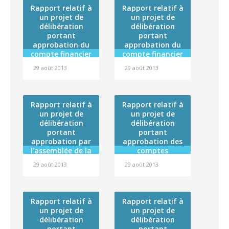
entre la Polynésie
montée des eaux
Rapport relatif à
Rapport relatif à
française et
un projet de
un projet de
l’Autorité de
délibération
délibération
Sûreté Nucléaire
portant
portant
approbation du
approbation du
compte financier
compte financier
de l’exercice 2012
de l’exercice 2012
29 août 2013
29 août 2013
de l’établissement
de l’établissement
public
public
administratif
administratif
dénommé
dénommé « Fare
Rapport relatif à
Rapport relatif à
« Centre de
Tama Hau » et
un projet de
un projet de
formation
affectation de son
délibération
délibération
professionnelle
résultat
portant
portant
des adultes –
approbation par
approbation des
CFPA » et
l’assemblée de la
comptes
affectation de son
Polynésie
administratifs de
résultat
29 août 2013
29 août 2013
française de la
l’exercice 2012 du
convention cadre
Centre hospitalier
de coopération
de la Polynésie
2013-2018 entre la
française (budget
Rapport relatif à
Rapport relatif à
Polynésie
général), du
un projet de
un projet de
française et
Centre de
délibération
délibération
l’Agence nationale
transfusion
portant
portant