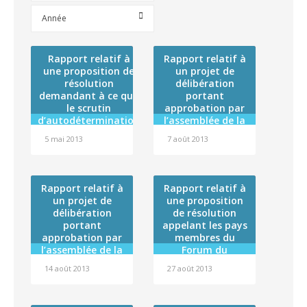
Année
Rapport relatif à
Rapport relatif à
une proposition de
un projet de
résolution
délibération
demandant à ce que
portant
le scrutin
approbation par
d’autodétermination
l’assemblée de la
prévu à l’article 53 de
Polynésie
5 mai 2013
7 août 2013
la Constitution soit
française de la
mis en oeuvre
convention cadre
de coopération
établie entre la
Rapport relatif à
Rapport relatif à
Polynésie
un projet de
une proposition
française et
délibération
de résolution
l’Agence de la
portant
appelant les pays
biomédecine
approbation par
membres du
l’assemblée de la
Forum du
Polynésie
Pacifique à une
14 août 2013
27 août 2013
française de la
action concertée
convention
en faveur des îles
particulière 2013
menacées par la