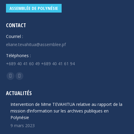
ASSEMBLÉE DE POLYNÉSIE
CONTACT
Courriel :
eliane.tevahitua@assemblee.pf
Téléphones :
+689 40 41 60 49 +689 40 41 61 94
Trouvez nous sur :
La
La
page
page
ACTUALITÉS
Facebook
YouTube
s'ouvre
s'ouvre
Intervention de Mme TEVAHITUA relative au rapport de la
dans
dans
mission d’information sur les archives publiques en
Polynésie
une
une
9 mars 2023
nouvelle
nouvelle
fenêtre
fenêtre