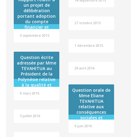
14 septembre 2015
un projet de
délibération
portant adoption
du compte
27 octobre 2015
financier et
affectation du
3 septembre 2015
résultat de
l’exercice 2014 de
1 décembre 2015
l’établissement
public
Question écrite
administratif
adressée par Mme
dénommé « Fare
TEVAHITUA au
29 avril 2016
Tama Hau »
Président de la
Polynésie relative
à la qualité et
Question orale de
sécurité des
9 mars 2016
Mme Eliane
produits
TEVAHITUA
alimentaires et
relative aux
agro-alimentaires
conséquences
importés
5 juillet 2016
sociales et
sanitaires
9 juin 2016
désastreuses des
nouvelles