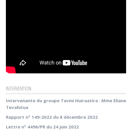
INTERVENTION
Intervenante du groupe Tavini Huiraatira : Mme Eliane
Tevahitua
Rapport n° 149-2022 du 8 décembre 2022
Lettre n° 4496/PR du 24 juin 2022