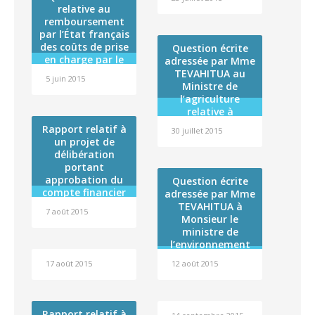
délai de
relative au
Polynésie
réalisation de
remboursement
française (RST)
l’opération «
par l’État français
Extension —
des coûts de prise
Question écrite
réhabilitation du
en charge par le
adressée par Mme
service de longs
régime
TEVAHITUA au
séjours de
5 juin 2015
d’assurance
Ministre de
l’hôpital de
maladie de 21
l’agriculture
TARAVAO » dans
pathologies
relative à
le cadre du volet «
considérées
l’importation de
Rapport relatif à
santé » du
30 juillet 2015
comme radio-
miel frelaté
un projet de
contrat de
induites
délibération
État/Polynésie
portant
française 2008-
approbation du
2014
Question écrite
compte financier
adressée par Mme
de l’exercice 2014
TEVAHITUA à
7 août 2015
de l »Institut
Monsieur le
Louis Malardé et
ministre de
affectation de son
l’environnement
résultat
relatif à la
17 août 2015
12 août 2015
préservation du
Tiare Apetahi
Rapport relatif à