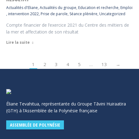
Actualités d'Eliane
,
Actualités du groupe
,
Education et recherche
,
Emploi
,
intervention 2022
,
Prise de parole
,
Séance plénière
,
Uncategorized
Compte financier de l’exercice 2021 du Centre des métiers de
la mer et affectation de son résultat
Lire la suite
1
2
3
4
5
…
13
→
Éliane Tevahitua, représentante du Groupe Tāvini Huiraatira
(GTH) à l’Assemblée de la Polynésie française
ASSEMBLÉE DE POLYNÉSIE