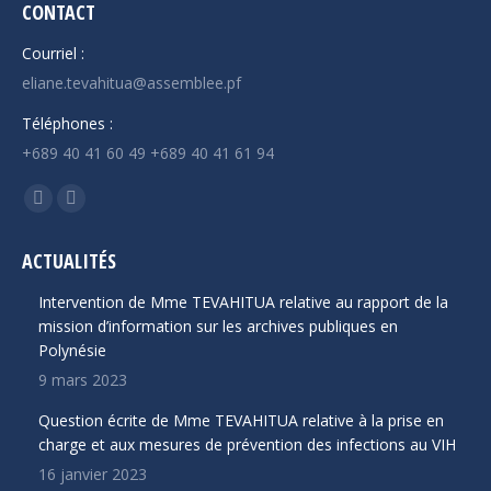
CONTACT
Courriel :
eliane.tevahitua@assemblee.pf
Téléphones :
+689 40 41 60 49 +689 40 41 61 94
Trouvez nous sur :
La
La
page
page
ACTUALITÉS
Facebook
YouTube
s'ouvre
s'ouvre
Intervention de Mme TEVAHITUA relative au rapport de la
dans
dans
mission d’information sur les archives publiques en
Polynésie
une
une
9 mars 2023
nouvelle
nouvelle
fenêtre
fenêtre
Question écrite de Mme TEVAHITUA relative à la prise en
charge et aux mesures de prévention des infections au VIH
16 janvier 2023