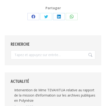
Partager
Partager
Partager
Partager
Partager
sur
sur
sur
sur
Facebook
Twitter
LinkedIn
WhatsApp
RECHERCHE
Recherche
:
ACTUALITÉ
Intervention de Mme TEVAHITUA relative au rapport
de la mission d’information sur les archives publiques
en Polynésie