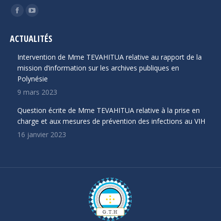
Trouvez nous sur :
La
La
page
page
ACTUALITÉS
Facebook
YouTube
s'ouvre
s'ouvre
Intervention de Mme TEVAHITUA relative au rapport de la
dans
dans
mission d’information sur les archives publiques en
Polynésie
une
une
9 mars 2023
nouvelle
nouvelle
fenêtre
fenêtre
Question écrite de Mme TEVAHITUA relative à la prise en
charge et aux mesures de prévention des infections au VIH
16 janvier 2023