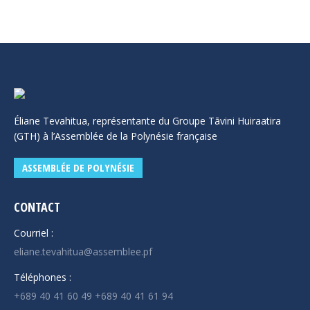
Éliane Tevahitua, représentante du Groupe Tāvini Huiraatira
(GTH) à l’Assemblée de la Polynésie française
ASSEMBLÉE DE POLYNÉSIE
CONTACT
Courriel :
eliane.tevahitua@assemblee.pf
Téléphones :
+689 40 41 60 49 +689 40 41 61 94