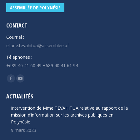
ASSEMBLÉE DE POLYNÉSIE
CONTACT
Courriel :
eliane.tevahitua@assemblee.pf
Téléphones :
+689 40 41 60 49 +689 40 41 61 94
Trouvez nous sur :
La
La
page
page
ACTUALITÉS
Facebook
YouTube
s'ouvre
s'ouvre
Intervention de Mme TEVAHITUA relative au rapport de la
dans
dans
mission d’information sur les archives publiques en
Polynésie
une
une
9 mars 2023
nouvelle
nouvelle
fenêtre
fenêtre