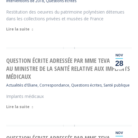
Interventions de 2018
,
Questions écrites
Restitution des oeuvres du patrimoine polynésien détenues
dans les collections privées et musées de France
Lire la suite
NOV
QUESTION ÉCRITE ADRESSÉE PAR MME TEVAHITUA
28
AU MINISTRE DE LA SANTÉ RELATIVE AUX IMPLANTS
MÉDICAUX
Actualités d'Eliane
,
Correspondance
,
Questions écrites
,
Santé publique
Implants médicaux
Lire la suite
NOV