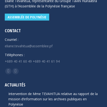
Éliane Tevahitua, représentante du Groupe Tāvini Huiraatira
(GTH) à l’Assemblée de la Polynésie française
ASSEMBLÉE DE POLYNÉSIE
CONTACT
Courriel :
eliane.tevahitua@assemblee.pf
Téléphones :
+689 40 41 60 49 +689 40 41 61 94
Trouvez nous sur :
La
La
page
page
ACTUALITÉS
Facebook
YouTube
s'ouvre
s'ouvre
Intervention de Mme TEVAHITUA relative au rapport de la
dans
dans
mission d’information sur les archives publiques en
Polynésie
une
une