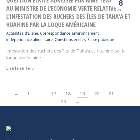
QUESTION ÉCRITE ADRESSÉE PAR MME TEVAHITUA
8
AU MINISTRE DE L’ECONOMIE VERTE RELATIVE À
L’INFESTATION DES RUCHERS DES ÎLES DE TAHA’A ET
HUAHINE PAR LA LOQUE AMÉRICAINE
Actualités d'Eliane
,
Correspondance
,
Environnement
,
Indépendance alimentaire
,
Questions écrites
,
Santé publique
Infestation des ruchers des îles de Taha’a et Huahine par la
loque américaine
Lire la suite
←
1
…
17
18
19
20
21
…
26
→