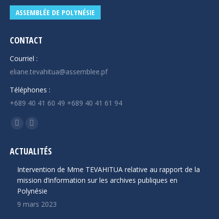
ASSEMBLÉE DE POLYNÉSIE
CONTACT
Courriel :
eliane.tevahitua@assemblee.pf
Téléphones :
+689 40 41 60 49 +689 40 41 61 94
Trouvez nous sur :
La
La
page
page
ACTUALITÉS
Facebook
YouTube
s'ouvre
s'ouvre
Intervention de Mme TEVAHITUA relative au rapport de la
dans
dans
mission d’information sur les archives publiques en
Polynésie
une
une
9 mars 2023
nouvelle
nouvelle
fenêtre
fenêtre