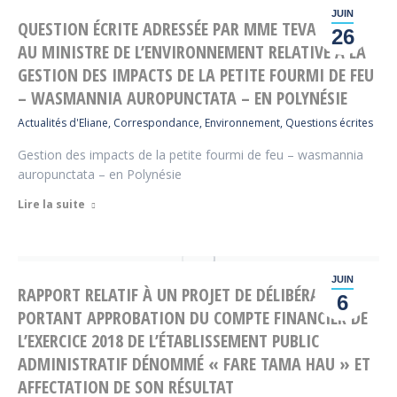
JUIN
QUESTION ÉCRITE ADRESSÉE PAR MME TEVAHITUA
26
AU MINISTRE DE L’ENVIRONNEMENT RELATIVE À LA
GESTION DES IMPACTS DE LA PETITE FOURMI DE FEU
– WASMANNIA AUROPUNCTATA – EN POLYNÉSIE
Actualités d'Eliane
,
Correspondance
,
Environnement
,
Questions écrites
Gestion des impacts de la petite fourmi de feu – wasmannia
auropunctata – en Polynésie
Lire la suite
JUIN
RAPPORT RELATIF À UN PROJET DE DÉLIBÉRATION
6
PORTANT APPROBATION DU COMPTE FINANCIER DE
L’EXERCICE 2018 DE L’ÉTABLISSEMENT PUBLIC
ADMINISTRATIF DÉNOMMÉ « FARE TAMA HAU » ET
AFFECTATION DE SON RÉSULTAT