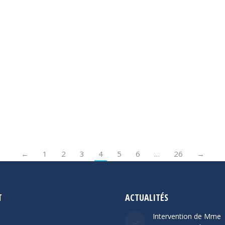
écrites
,
Tourisme
JUILLET 2016
s des fonds sous-marins,
Actualités d'Eliane
,
intervention 20
 lagons de Polynésie
Questions écrites
,
Santé publique
,
ite
Mise en oeuvre de la politique 
famille en Polynésie française 
recommandations issues de la
conférence de la famille de jui
Lire la suite
←
1
2
3
4
5
6
…
26
→
T
ACTUALITÉS
Intervention de Mme