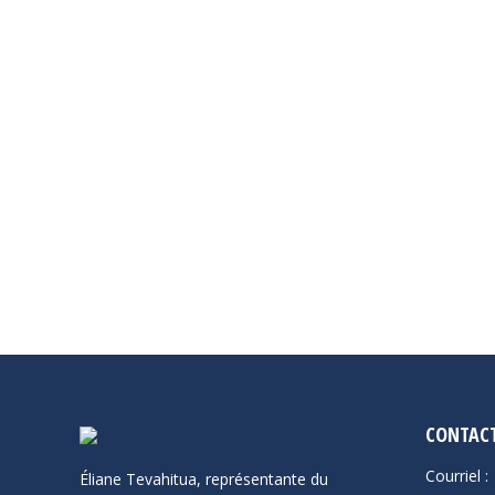
Prise de parole
,
Séance plénière
,
Questions 
Uncategorized
Toponyme
Réforme de l’adoption
récifs et
Lire la suite
Lire la su
CONTAC
Courriel :
Éliane Tevahitua, représentante du